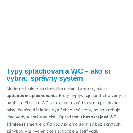
Typy splachovania WC – ako si
vybrať správny systém
Moderné toalety sa dnes líšia nielen dizajnom, ale aj
spôsobom splachovania
, ktorý ovplyvňuje spotrebu vody aj
hygienu. Klasické WC s okrajom rozvádza vodu po obvode
misy, čo síce dôkladne vypláchne nečistoty, no spotrebuje
viac vody a horšie sa čistí. Oproti tomu
bezokrajové WC
(rimless)
smeruje prúd vody priamo do misy bez skrytých
záhybov – je hygienickejšie, tichšie a šetrí vodu.