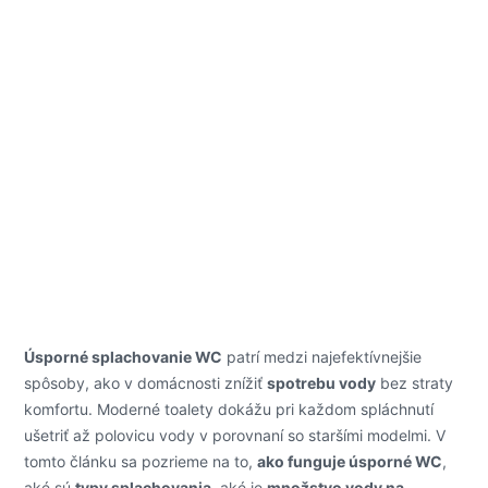
Úsporné splachovanie WC
patrí medzi najefektívnejšie
spôsoby, ako v domácnosti znížiť
spotrebu vody
bez straty
komfortu. Moderné toalety dokážu pri každom spláchnutí
ušetriť až polovicu vody v porovnaní so staršími modelmi. V
tomto článku sa pozrieme na to,
ako funguje úsporné WC
,
aké sú
typy splachovania
, aké je
množstvo vody na