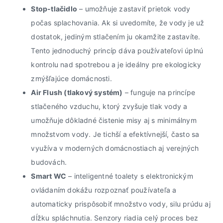
Stop-tlačidlo
– umožňuje zastaviť prietok vody
počas splachovania. Ak si uvedomíte, že vody je už
dostatok, jediným stlačením ju okamžite zastavíte.
Tento jednoduchý princíp dáva používateľovi úplnú
kontrolu nad spotrebou a je ideálny pre ekologicky
zmýšľajúce domácnosti.
Air Flush (tlakový systém)
– funguje na princípe
stlačeného vzduchu, ktorý zvyšuje tlak vody a
umožňuje dôkladné čistenie misy aj s minimálnym
množstvom vody. Je tichší a efektívnejší, často sa
využíva v moderných domácnostiach aj verejných
budovách.
Smart WC
– inteligentné toalety s elektronickým
ovládaním dokážu rozpoznať používateľa a
automaticky prispôsobiť množstvo vody, silu prúdu aj
dĺžku spláchnutia. Senzory riadia celý proces bez