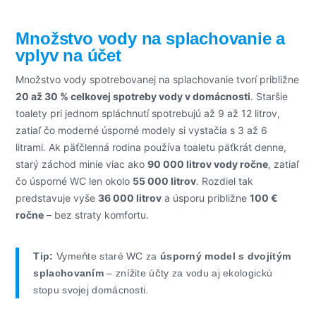
Množstvo vody na splachovanie a
vplyv na účet
Množstvo vody spotrebovanej na splachovanie tvorí približne
20 až 30 % celkovej spotreby vody v domácnosti
. Staršie
toalety pri jednom spláchnutí spotrebujú až 9 až 12 litrov,
zatiaľ čo moderné úsporné modely si vystačia s 3 až 6
litrami. Ak päťčlenná rodina používa toaletu päťkrát denne,
starý záchod minie viac ako
90 000 litrov vody ročne
, zatiaľ
čo úsporné WC len okolo
55 000 litrov
. Rozdiel tak
predstavuje vyše
36 000 litrov
a úsporu približne
100 €
ročne
– bez straty komfortu.
Tip:
Vymeňte staré WC za
úsporný model s dvojitým
splachovaním
– znížite účty za vodu aj ekologickú
stopu svojej domácnosti.