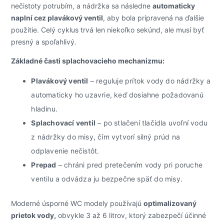
nečistoty potrubím, a nádržka sa následne
automaticky
naplní cez plavákový ventil
, aby bola pripravená na ďalšie
použitie. Celý cyklus trvá len niekoľko sekúnd, ale musí byť
presný a spoľahlivý.
Základné časti splachovacieho mechanizmu:
Plavákový ventil
– reguluje prítok vody do nádržky a
automaticky ho uzavrie, keď dosiahne požadovanú
hladinu.
Splachovací ventil
– po stlačení tlačidla uvoľní vodu
z nádržky do misy, čím vytvorí silný prúd na
odplavenie nečistôt.
Prepad
– chráni pred pretečením vody pri poruche
ventilu a odvádza ju bezpečne späť do misy.
Moderné úsporné WC modely používajú
optimalizovaný
prietok vody,
obvykle 3 až 6 litrov, ktorý zabezpečí účinné