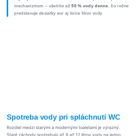
mechanizmom – ušetríte až
50 % vody denne
, čo ročne
predstavuje desiatky eur aj tisíce litrov vody.
Spotreba vody pri spláchnutí WC
Rozdiel medzi starými a modernými toaletami je výrazný.
Staré záchody spotrebujú až 9 až 12 litrov vody na jedno