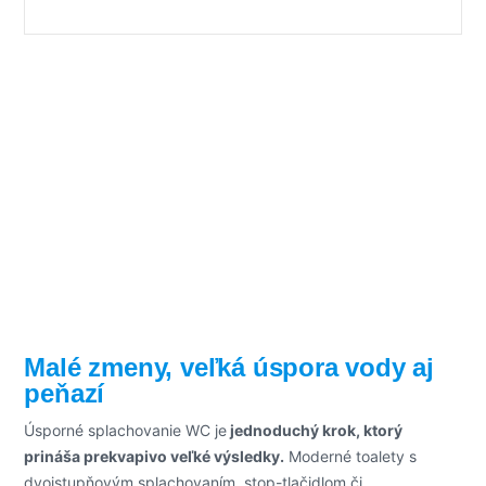
Malé zmeny, veľká úspora vody aj
peňazí
Úsporné splachovanie WC je
jednoduchý krok, ktorý
prináša prekvapivo veľké výsledky.
Moderné toalety s
dvojstupňovým splachovaním, stop-tlačidlom či