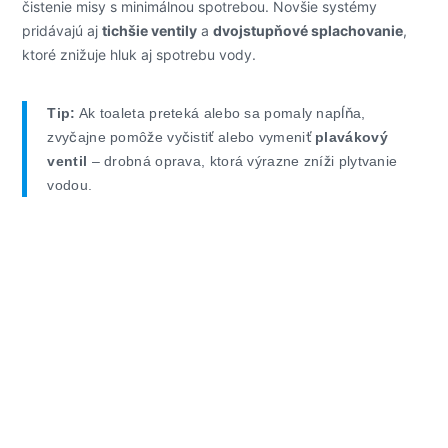
čistenie misy s minimálnou spotrebou. Novšie systémy
pridávajú aj
tichšie ventily
a
dvojstupňové splachovanie
,
ktoré znižuje hluk aj spotrebu vody.
Tip:
Ak toaleta preteká alebo sa pomaly napĺňa,
zvyčajne pomôže vyčistiť alebo vymeniť
plavákový
ventil
– drobná oprava, ktorá výrazne zníži plytvanie
vodou.