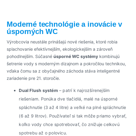
Moderné technológie a inovácie v
úsporných WC
Výrobcovia neustále prinášajú nové riešenia, ktoré robia
splachovanie efektívnejším, ekologickejším a zároveň
pohodlnejším. Súčasné
úsporné WC systémy
kombinujú
šetrenie vody s moderným dizajnom a pokročilou technikou,
vďaka čomu sa z obyčajného záchoda stáva inteligentné
zariadenie pre 21. storočie.
Dual Flush systém
– patrí k najrozšírenejším
riešeniam. Ponúka dve tlačidlá, malé na úsporné
spláchnutie (3 až 4 litre) a veľké na plné spláchnutie
(6 až 9 litrov). Používateľ si tak môže priamo vybrať,
koľko vody chce spotrebovať, čo znižuje celkovú
spotrebu až o polovicu.