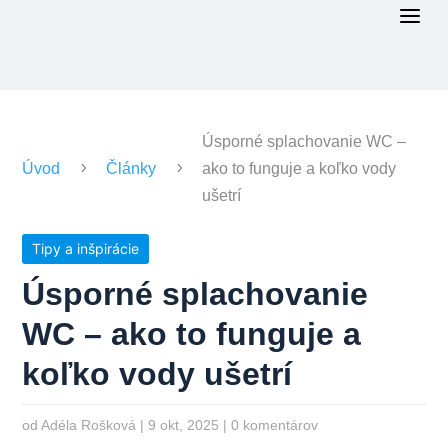
a
Úsporné splachovanie WC –
5
5
Úvod
Články
ako to funguje a koľko vody
ušetrí
Tipy a inšpirácie
Úsporné splachovanie
WC – ako to funguje a
koľko vody ušetrí
od
Adéla Rošková
|
9 okt, 2025
|
0 komentárov