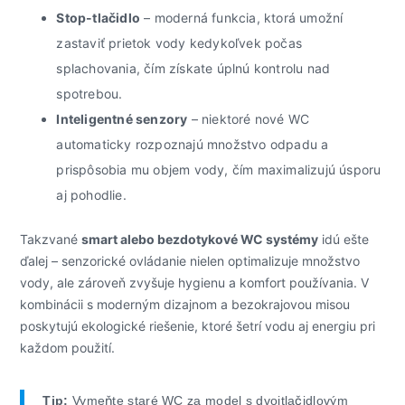
Stop-tlačidlo
– moderná funkcia, ktorá umožní
zastaviť prietok vody kedykoľvek počas
splachovania, čím získate úplnú kontrolu nad
spotrebou.
Inteligentné senzory
– niektoré nové WC
automaticky rozpoznajú množstvo odpadu a
prispôsobia mu objem vody, čím maximalizujú úsporu
aj pohodlie.
Takzvané
smart alebo bezdotykové WC systémy
idú ešte
ďalej – senzorické ovládanie nielen optimalizuje množstvo
vody, ale zároveň zvyšuje hygienu a komfort používania. V
kombinácii s moderným dizajnom a bezokrajovou misou
poskytujú ekologické riešenie, ktoré šetrí vodu aj energiu pri
každom použití.
Tip:
Vymeňte staré WC za model s dvojtlačidlovým