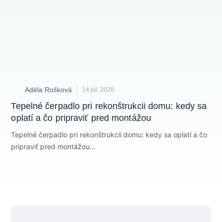
Adéla Rošková
14 júl, 2026
Tepelné čerpadlo pri rekonštrukcii domu: kedy sa
St
oplatí a čo pripraviť pred montážou
op
Tepelné čerpadlo pri rekonštrukcii domu: kedy sa oplatí a čo
Str
pripraviť pred montážou...
čo 