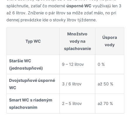
spláchnutie, zatiaľ čo moderné
úsporné WC
využívajú len 3
až 6 litrov. Zníženie o pár litrov sa môže zdať málo, no pri
dennej prevádzke ide o stovky litrov týždenne.
Množstvo
Úspora
Typ WC
vody na
vody
splachovanie
Staršie WC
9 – 12 litrov
0 %
(jednostupňové)
Dvojstupňové úsporné
3 / 6 litrov
až 50 %
WC
Smart WC s riadeným
2 – 5 litrov
až 70 %
splachovaním