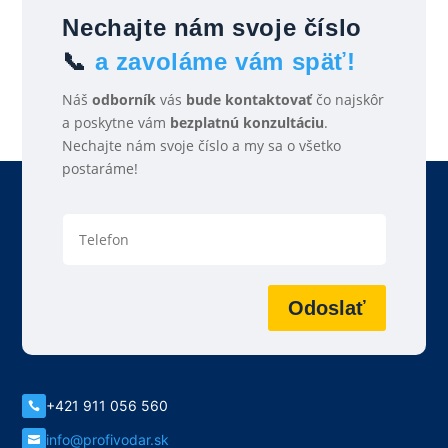
Nechajte nám svoje číslo
📞
a zavoláme vám späť!
Náš
odborník
vás
bude kontaktovať
čo najskôr
a poskytne vám
bezplatnú konzultáciu
.
Nechajte nám svoje číslo a my sa o všetko
postaráme!
Odoslať
+421 911 056 560

info@profivodar.sk
