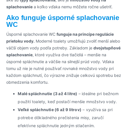
splachovanie
a koľko vďaka nemu môžete ročne ušetriť.
Ako funguje úsporné splachovanie
WC
Úsporné splachovanie WC
funguje na princípe regulácie
prietoku vody.
Moderné toalety umožňujú zvoliť menší alebo
väčší objem vody podľa potreby. Základom je
dvojstupňové
splachovanie
, ktoré využíva dve tlačidlá – menšie na
úsporné spláchnutie a väčšie na silnejší prúd vody. Vďaka
tomu už nie je nutné používať rovnaké množstvo vody pri
každom spláchnutí, čo výrazne znižuje celkovú spotrebu bez
obmedzenia komfortu.
Malé spláchnutie (3 až 4 litre)
– ideálne pri bežnom
použití toalety, keď postačí menšie množstvo vody.
Veľké spláchnutie (6 až 9 litrov)
– využíva sa pri
potrebe dôkladného prečistenia misy, zaručí
efektívne spláchnutie jedným stlačením.